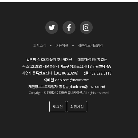
•
•
회사소개
이용약관
개인정보취급방침
법인명(상호): 다올커뮤니케이션
대표자(성명): 홍길동
주소: 121839 서울특별시 마포구 양화로11길 13 강원빌딩 4층
사업자 등록번호 안내: [101-86-21898]
전화: 02-322-8118
이메일: daolcom@naver.com
개인정보보호책임자: 홍길동(daolcom@naver.com)
Copyright ©
카페24 : 다올커뮤니케이션
. All rights reserved.
로그인
회원가입